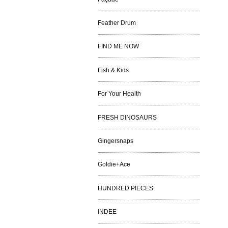
Feather Drum
FIND ME NOW
Fish & Kids
For Your Health
FRESH DINOSAURS
Gingersnaps
Goldie+Ace
HUNDRED PIECES
INDEE