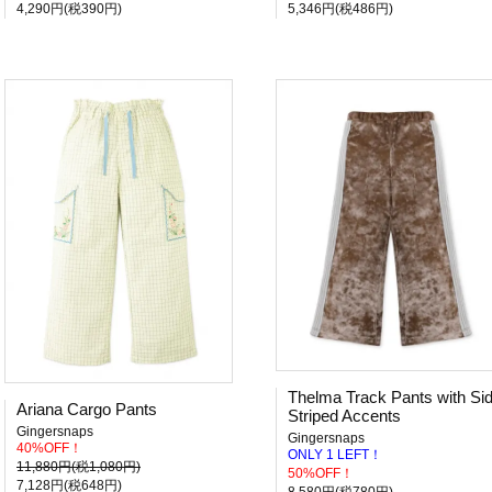
4,290円(税390円)
5,346円(税486円)
Thelma Track Pants with Si
Ariana Cargo Pants
Striped Accents
Gingersnaps
Gingersnaps
40%OFF！
ONLY 1 LEFT！
11,880円(税1,080円)
50%OFF！
7,128円(税648円)