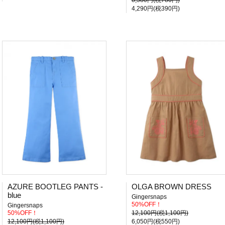
8,580円(税780円)
4,290円(税390円)
AZURE BOOTLEG PANTS -
OLGA BROWN DRESS
blue
Gingersnaps
50%OFF！
Gingersnaps
50%OFF！
12,100円(税1,100円)
12,100円(税1,100円)
6,050円(税550円)