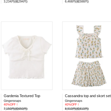
3,234円(税294円)
6,468円(税588円)
Gardenia Textured Top
Cassandra top and skort set
Gingersnaps
Gingersnaps
40%OFF！
40%OFF！
7,150円(税650円)
8,910円(税810円)