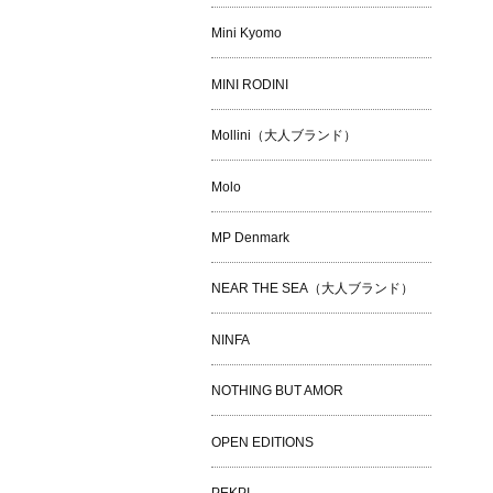
Mini Kyomo
MINI RODINI
Mollini（大人ブランド）
Molo
MP Denmark
NEAR THE SEA（大人ブランド）
NINFA
NOTHING BUT AMOR
OPEN EDITIONS
PEKPI