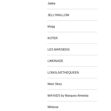
Jakke
JELLYMALLOW
klogg
KOTER
LES MARSIENS
LIMONADE
LONGLIVETHEQUEEN
Main Story
M/A KIDS by Marques Almeida
Méduse