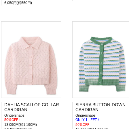
6,050円(税550円)
DAHLIA SCALLOP COLLAR
SIERRA BUTTON-DOWN
CARDIGAN
CARDIGAN
Gingersnaps
Gingersnaps
50%OFF！
ONLY 1 LEFT！
13,090円(税1,190円)
50%OFF！