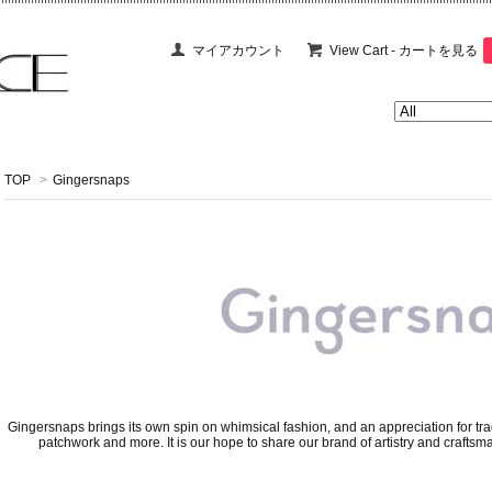
マイアカウント
View Cart - カートを見る
TOP
>
Gingersnaps
Gingersnaps brings its own spin on whimsical fashion, and an appreciation for tra
patchwork and more. It is our hope to share our brand of artistry and craftsma