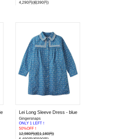
4,290円(税390円)
de
Lei Long Sleeve Dress - blue
Gingersnaps
ONLY 1 LEFT！
50%OFF！
12,980円(税1,180円)