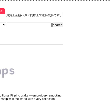
0
お買上金額22,000円以上で送料無料です:)
ditional Filipino crafts — embroidery, smocking,
nship with the world with every collection.