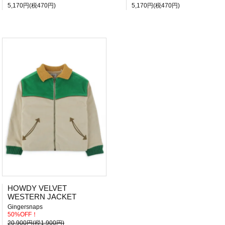
5,170円(税470円)
5,170円(税470円)
HOWDY VELVET
WESTERN JACKET
Gingersnaps
50%OFF！
20,900円(税1,900円)