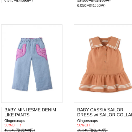
6,545円(税595円)
12,100円(税1,100円)
6,050円(税550円)
BABY MINI ESME DENIM
BABY CASSIA SAILOR
LIKE PANTS
DRESS w/ SAILOR COLLA
Gingersnaps
Gingersnaps
50%OFF！
50%OFF！
10,340円(税940円)
10,340円(税940円)