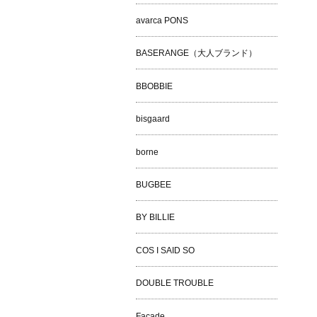
avarca PONS
BASERANGE（大人ブランド）
BBOBBIE
bisgaard
borne
BUGBEE
BY BILLIE
COS I SAID SO
DOUBLE TROUBLE
Façade