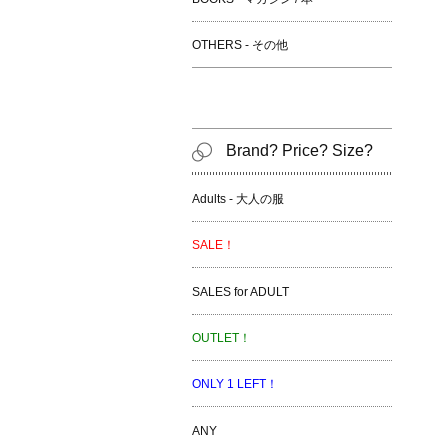
OTHERS - その他
Brand? Price? Size?
Adults - 大人の服
SALE！
SALES for ADULT
OUTLET！
ONLY 1 LEFT！
ANY