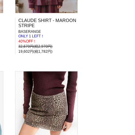
CLAUDE SHIRT - MAROON
STRIPE
BASERANGE
ONLY 1 LEFT！
40%OFF！
32,670円(税2,970円)
19,602円(税1,782円)