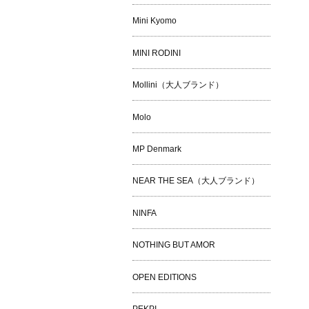
Mini Kyomo
MINI RODINI
Mollini（大人ブランド）
Molo
MP Denmark
NEAR THE SEA（大人ブランド）
NINFA
NOTHING BUT AMOR
OPEN EDITIONS
PEKPI