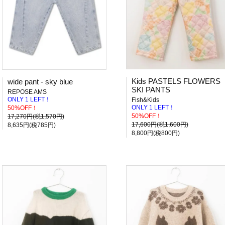
Kids PASTELS FLOWERS
wide pant - sky blue
SKI PANTS
REPOSE AMS
ONLY 1 LEFT！
Fish&Kids
ONLY 1 LEFT！
50%OFF！
50%OFF！
17,270円(税1,570円)
17,600円(税1,600円)
8,635円(税785円)
8,800円(税800円)