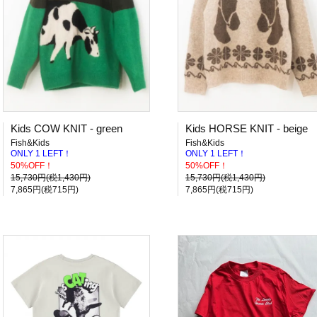
Kids COW KNIT - green
Kids HORSE KNIT - beige
Fish&Kids
Fish&Kids
ONLY 1 LEFT！
ONLY 1 LEFT！
50%OFF！
50%OFF！
15,730円(税1,430円)
15,730円(税1,430円)
7,865円(税715円)
7,865円(税715円)