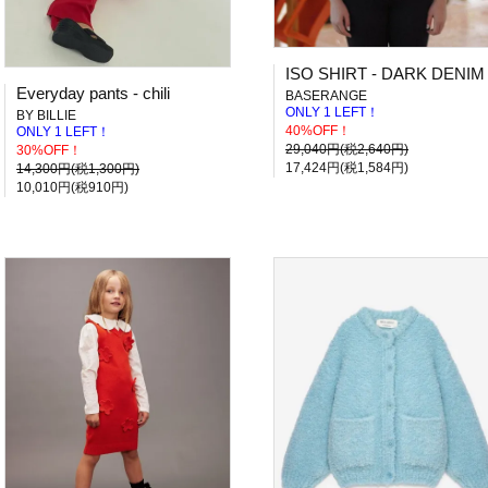
ISO SHIRT - DARK DENIM
Everyday pants - chili
BASERANGE
ONLY 1 LEFT！
BY BILLIE
40%OFF！
ONLY 1 LEFT！
29,040円(税2,640円)
30%OFF！
17,424円(税1,584円)
14,300円(税1,300円)
10,010円(税910円)