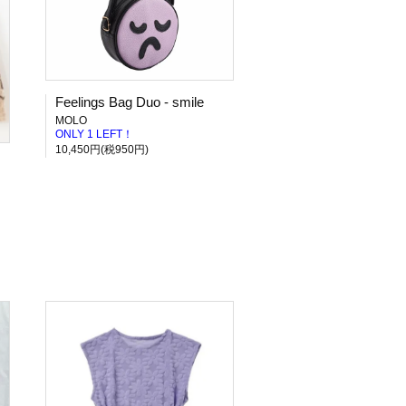
Feelings Bag Duo - smile
MOLO
ONLY 1 LEFT！
10,450円(税950円)