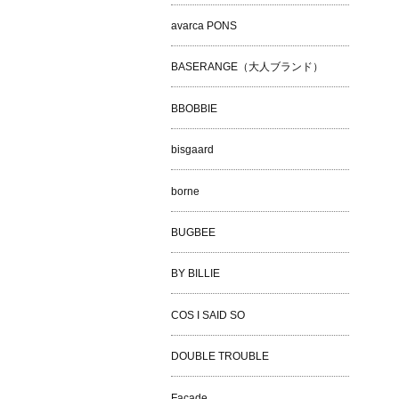
avarca PONS
BASERANGE（大人ブランド）
BBOBBIE
bisgaard
borne
BUGBEE
BY BILLIE
COS I SAID SO
DOUBLE TROUBLE
Façade