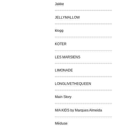
Jakke
JELLYMALLOW
klogg
KOTER
LES MARSIENS
LIMONADE
LONGLIVETHEQUEEN
Main Story
M/A KIDS by Marques Almeida
Méduse