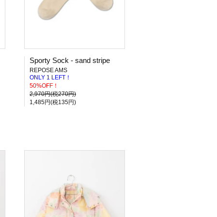
Sporty Sock - sand stripe
REPOSE AMS
ONLY 1 LEFT！
50%OFF！
2,970円(税270円)
1,485円(税135円)