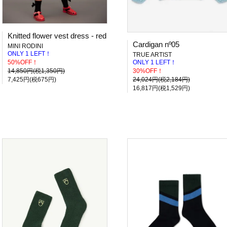
Knitted flower vest dress - red
Cardigan nº05
MINI RODINI
ONLY 1 LEFT！
TRUE ARTIST
50%OFF！
ONLY 1 LEFT！
14,850円(税1,350円)
30%OFF！
7,425円(税675円)
24,024円(税2,184円)
16,817円(税1,529円)