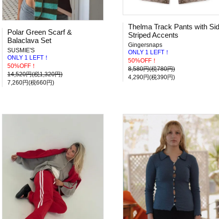
Thelma Track Pants with Si
Polar Green Scarf &
Striped Accents
Balaclava Set
Gingersnaps
SUSMIE'S
ONLY 1 LEFT！
ONLY 1 LEFT！
50%OFF！
50%OFF！
8,580円(税780円)
14,520円(税1,320円)
4,290円(税390円)
7,260円(税660円)