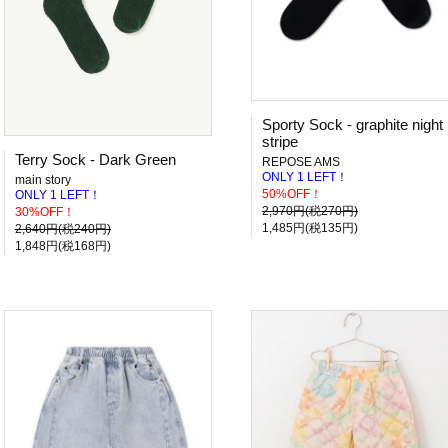
Sporty Sock - graphite night
stripe
Terry Sock - Dark Green
REPOSE AMS
ONLY 1 LEFT！
main story
50%OFF！
ONLY 1 LEFT！
2,970円(税270円)
30%OFF！
1,485円(税135円)
2,640円(税240円)
1,848円(税168円)