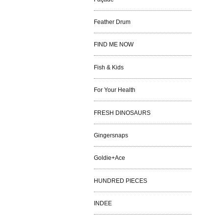
Feather Drum
FIND ME NOW
Fish & Kids
For Your Health
FRESH DINOSAURS
Gingersnaps
Goldie+Ace
HUNDRED PIECES
INDEE