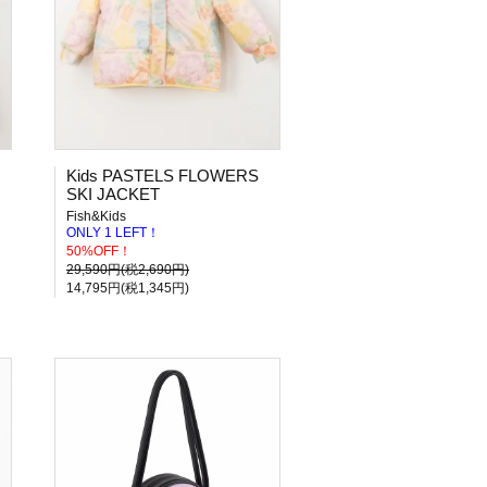
Kids PASTELS FLOWERS
SKI JACKET
Fish&Kids
ONLY 1 LEFT！
50%OFF！
29,590円(税2,690円)
14,795円(税1,345円)