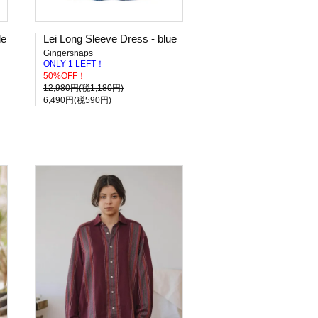
de
Lei Long Sleeve Dress - blue
Gingersnaps
ONLY 1 LEFT！
50%OFF！
12,980円(税1,180円)
6,490円(税590円)