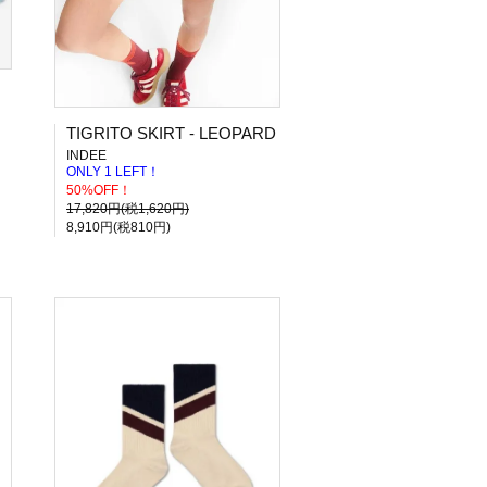
TIGRITO SKIRT - LEOPARD
INDEE
ONLY 1 LEFT！
50%OFF！
17,820円(税1,620円)
8,910円(税810円)