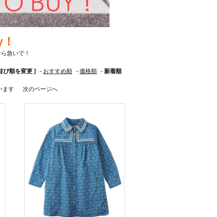
uy！
なら急いで！
 並び順を変更 ]
-
おすすめ順
-
価格順
-
新着順
ています
次のページへ