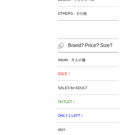
OTHERS - その他
Brand? Price? Size?
Adults - 大人の服
SALE！
SALES for ADULT
OUTLET！
ONLY 1 LEFT！
ANY