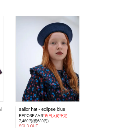
i
sailor hat - eclipse blue
REPOSE AMS
*近日入荷予定
7,480円(税680円)
SOLD OUT