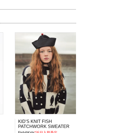
KID'S KNIT FISH
PATCHWORK SWEATER
Fish&Kids
*近日入荷予定