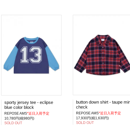
button down shirt - taupe min
sporty jersey tee - eclipse
check
blue color block
REPOSE AMS
*近日入荷予定
REPOSE AMS
*近日入荷予定
17,930円(税1,630円)
10,780円(税980円)
SOLD OUT
SOLD OUT