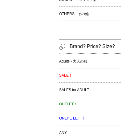
OTHERS - その他
Brand? Price? Size?
Adults - 大人の服
SALE！
SALES for ADULT
OUTLET！
ONLY 1 LEFT！
ANY