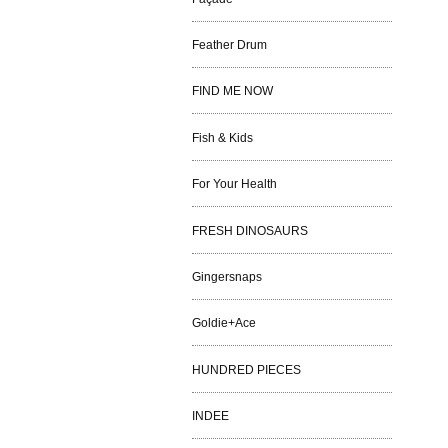
Feather Drum
FIND ME NOW
Fish & Kids
For Your Health
FRESH DINOSAURS
Gingersnaps
Goldie+Ace
HUNDRED PIECES
INDEE