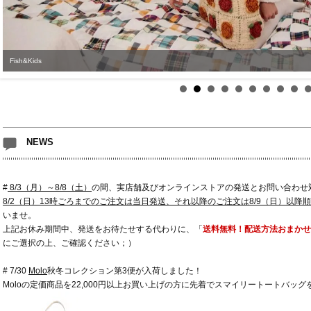
Fish&Kids
NEWS
#
8/3（月）～8/8（土）
の間、実店舗及びオンラインストアの発送とお問い合わせ
8/2（日）13時ごろまでのご注文は当日発送、それ以降のご注文は8/9（日）以降
いませ。
上記お休み期間中、発送をお待たせする代わりに、「
送料無料！配送方法おまかせ
にご選択の上、ご確認ください；）
# 7/30
Molo
秋冬コレクション第3便が入荷しました！
Moloの定価商品を22,000円以上お買い上げの方に先着でスマイリートートバッ