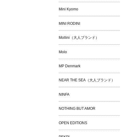
Mini Kyomo
MINI RODINI
Mollini（大人ブランド）
Molo
MP Denmark
NEAR THE SEA（大人ブランド）
NINFA
NOTHING BUT AMOR
OPEN EDITIONS
PEKPI