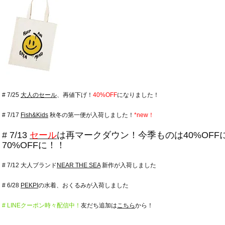
# 7/25
大人のセール
、再値下げ！
40%OFF
になりました！
# 7/17
Fish&Kids
秋冬の第一便が入荷しました！
*new！
# 7/13
セール
は再マークダウン！今季ものは40%OFF
70%OFFに！！
# 7/12 大人ブランド
NEAR THE SEA
新作が入荷しました
# 6/28
PEKPI
の水着、おくるみが入荷しました
# LINEクーポン時々配信中！
友だち追加は
こちら
から！