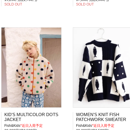
SOLD OUT
SOLD OUT
KID'S MULTICOLOR DOTS
WOMEN'S KNIT FISH
JACKET
PATCHWORK SWEATER
Fish&Kids
*近日入荷予定
Fish&Kids
*近日入荷予定