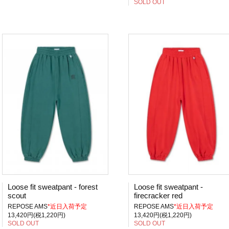
SOLD OUT
Loose fit sweatpant - forest
Loose fit sweatpant -
scout
firecracker red
REPOSE AMS
*近日入荷予定
REPOSE AMS
*近日入荷予定
13,420円(税1,220円)
13,420円(税1,220円)
SOLD OUT
SOLD OUT