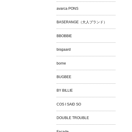
avarca PONS
BASERANGE（大人ブランド）
BBOBBIE
bisgaard
borne
BUGBEE
BY BILLIE
COS I SAID SO
DOUBLE TROUBLE
Façade