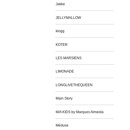
Jakke
JELLYMALLOW
klogg
KOTER
LES MARSIENS
LIMONADE
LONGLIVETHEQUEEN
Main Story
M/A KIDS by Marques Almeida
Méduse