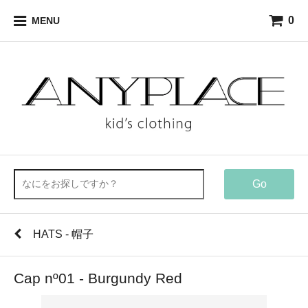
0
MENU
Go
HATS - 帽子
Cap nº01 - Burgundy Red