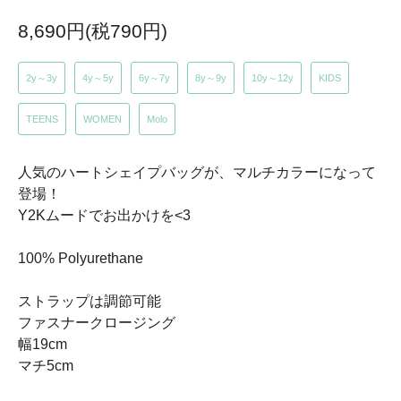
8,690円(税790円)
2y～3y
4y～5y
6y～7y
8y～9y
10y～12y
KIDS
TEENS
WOMEN
Molo
人気のハートシェイプバッグが、マルチカラーになって
登場！
Y2Kムードでお出かけを<3
100% Polyurethane
ストラップは調節可能
ファスナークロージング
幅19cm
マチ5cm