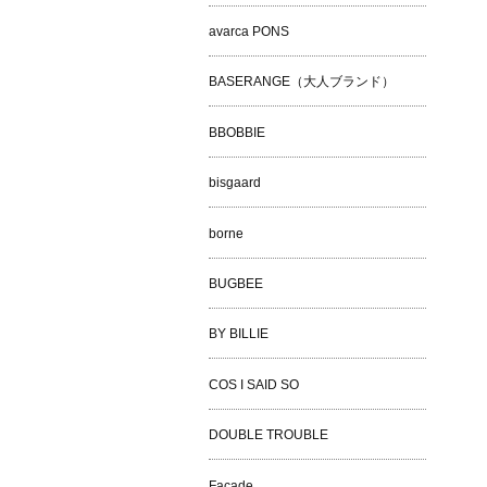
avarca PONS
BASERANGE（大人ブランド）
BBOBBIE
bisgaard
borne
BUGBEE
BY BILLIE
COS I SAID SO
DOUBLE TROUBLE
Façade