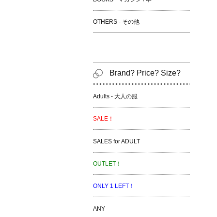
OTHERS - その他
Brand? Price? Size?
Adults - 大人の服
SALE！
SALES for ADULT
OUTLET！
ONLY 1 LEFT！
ANY