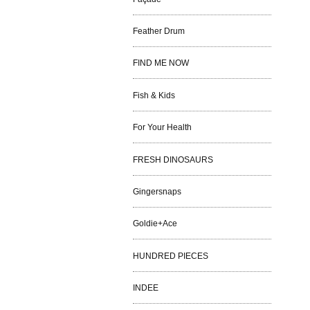
Feather Drum
FIND ME NOW
Fish & Kids
For Your Health
FRESH DINOSAURS
Gingersnaps
Goldie+Ace
HUNDRED PIECES
INDEE