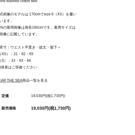
one washed cotton twill
式画像のモデルは 170cmでsize 6（XS）を履い
います。
内の着用画像は身長160cmです。着用サイズは
画像に記載しています。
実寸：ウエスト平置き・総丈・股下＞
（XS）：31・92・65
（S）：33・93・66
個体差はご容赦ください
EAR THE SEA
商品一覧を見る
定価
19,030円(税1,730円)
19,030円(税1,730円)
販売価格