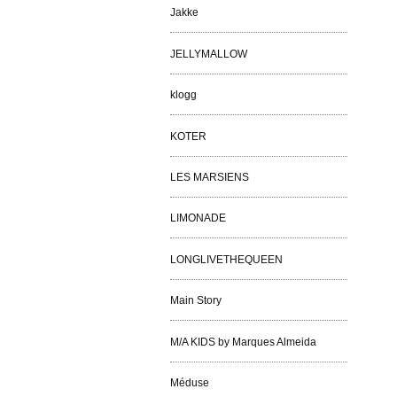
Jakke
JELLYMALLOW
klogg
KOTER
LES MARSIENS
LIMONADE
LONGLIVETHEQUEEN
Main Story
M/A KIDS by Marques Almeida
Méduse