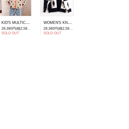
KID'S MULTICOLOR DOTS JACKET
WOMEN'S KNIT FISH PATCHWORK SWEATER
28,380円(税2,580円)
28,380円(税2,580円)
SOLD OUT
SOLD OUT