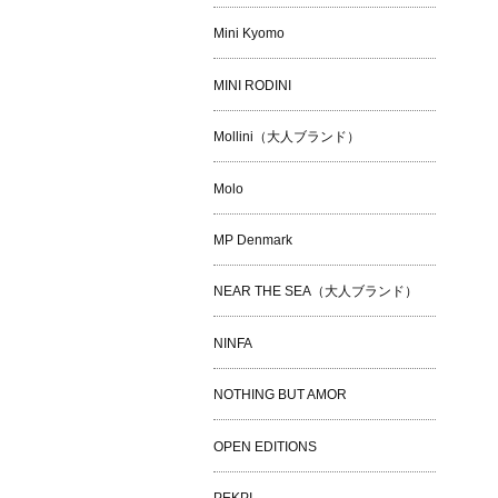
Mini Kyomo
MINI RODINI
Mollini（大人ブランド）
Molo
MP Denmark
NEAR THE SEA（大人ブランド）
NINFA
NOTHING BUT AMOR
OPEN EDITIONS
PEKPI