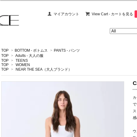
マイアカウント
View Cart - カートを見る
TOP
>
BOTTOM - ボトムス
>
PANTS - パンツ
TOP
>
Adults - 大人の服
TOP
>
TEENS
TOP
>
WOMEN
TOP
>
NEAR THE SEA（大人ブランド）
C
カ
で
ス
感
ウ