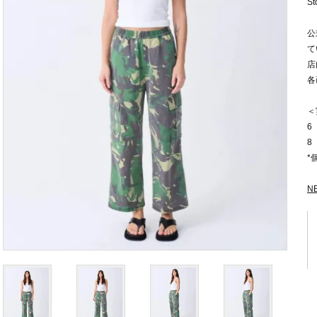
St
公
て
店
各
＜
6
8
*
N