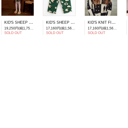
KID'S SHEEP DRESS
KID'S SHEEP PANTS
KID'S KNIT FISH PATCHWORK SWEATER
19,250円(税1,750円)
17,160円(税1,560円)
17,160円(税1,560円)
SOLD OUT
SOLD OUT
SOLD OUT