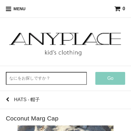
0
MENU
Go
HATS - 帽子
Coconut Marg Cap