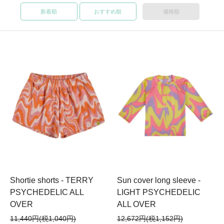
新着順
おすすめ順
価格順
Shortie shorts - TERRY
Sun cover long sleeve -
PSYCHEDELIC ALL
LIGHT PSYCHEDELIC
OVER
ALL OVER
11,440円(税1,040円)
12,672円(税1,152円)