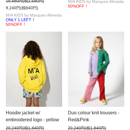
18,480円(税1,680円)
M/A KIDS by Marques Almeida
50%OFF！
9,240円(税840円)
M/A KIDS by Marques Almeida
ONLY 1 LEFT！
50%OFF！
Hoodie jacket w/
Duo colour knit trousers -
embroidered logo - yellow
Red&Pink
20,240円(税1,840円)
20,240円(税1,840円)