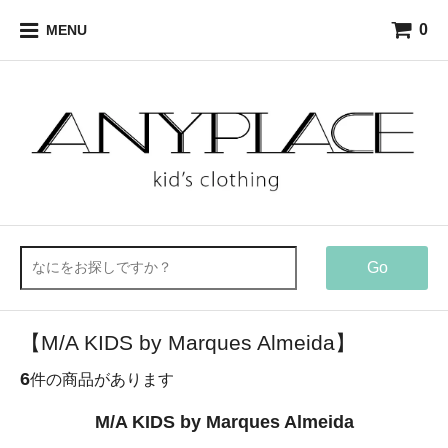
0
MENU
Go
【M/A KIDS by Marques Almeida】
6
件の商品があります
M/A KIDS by Marques Almeida