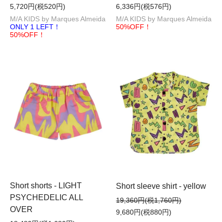
5,720円(税520円)
6,336円(税576円)
M/A KIDS by Marques Almeida
M/A KIDS by Marques Almeida
ONLY 1 LEFT！
50%OFF！
50%OFF！
Short shorts - LIGHT
Short sleeve shirt - yellow
PSYCHEDELIC ALL
19,360円(税1,760円)
OVER
9,680円(税880円)